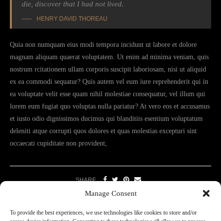
die, discover that I had not lived.
HENRY DAVID THOREAU
Quia non numquam eius modi tempora incidunt ut labore et dolore
magnam aliquam quaerat voluptatem. Ut enim ad minima veniam, quis
nostrum rcitationem ullam corporis suscipit laboriosam, nisi ut aliquid
ex ea commodi sequatur? Quis autem vel eum iure reprehenderit qui in
ea voluptate velit esse quam nihil molestiae consequatur, vel illum qui
lorem eum fugiat quo voluptas nulla pariatur? At vero eos et accusamus
et iusto odio dignissimos ducimus qui blanditiis esentium voluptatum
deleniti atque corrupti quos dolores et quas molestias excepturi sint
occaecati cupiditate non provident,
SHARE
Manage Consent
To provide the best experiences, we use technologies like cookies to store and/or