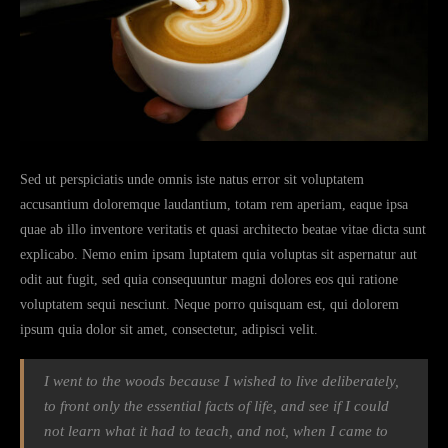
Sed ut perspiciatis unde omnis iste natus error sit voluptatem
accusantium doloremque laudantium, totam rem aperiam, eaque ipsa
quae ab illo inventore veritatis et quasi architecto beatae vitae dicta sunt
explicabo. Nemo enim ipsam luptatem quia voluptas sit aspernatur aut
odit aut fugit, sed quia consequuntur magni dolores eos qui ratione
voluptatem sequi nesciunt. Neque porro quisquam est, qui dolorem
ipsum quia dolor sit amet, consectetur, adipisci velit.
I went to the woods because I wished to live deliberately,
to front only the essential facts of life, and see if I could
not learn what it had to teach, and not, when I came to